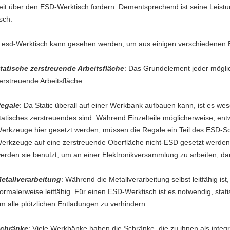
eit über den ESD-Werktisch fordern. Dementsprechend ist seine Leist
isch.
 esd-Werktisch kann gesehen werden, um aus einigen verschiedenen 
tatische zerstreuende Arbeitsfläche
: Das Grundelement jeder mögli
erstreuende Arbeitsfläche.
egale
: Da Static überall auf einer Werkbank aufbauen kann, ist es wes
tatisches zerstreuendes sind. Während Einzelteile möglicherweise, e
erkzeuge hier gesetzt werden, müssen die Regale ein Teil des ESD-Sc
erkzeuge auf eine zerstreuende Oberfläche nicht-ESD gesetzt werden,
erden sie benutzt, um an einer Elektronikversammlung zu arbeiten, da
etallverarbeitung
: Während die Metallverarbeitung selbst leitfähig ist, 
ormalerweise leitfähig. Für einen ESD-Werktisch ist es notwendig, sta
m alle plötzlichen Entladungen zu verhindern.
chränke
: Viele Werkbänke haben die Schränke, die zu ihnen als inte