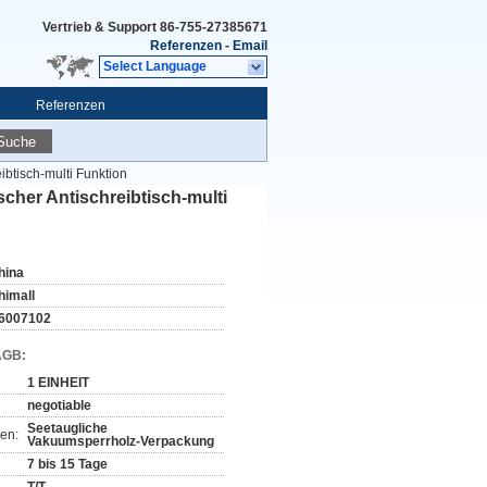
Vertrieb & Support
86-755-27385671
Referenzen
-
Email
Select Language
Referenzen
Suche
ibtisch-multi Funktion
cher Antischreibtisch-multi
hina
himall
6007102
AGB:
1 EINHEIT
negotiable
Seetaugliche
en:
Vakuumsperrholz-Verpackung
7 bis 15 Tage