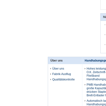
Me
Über uns
Handhabungsg
Über uns
Hohes leistun
O.K. Zeitschrif
Fabrik-Ausflug
Fließband
Handhabungsg
Qualitätskontrolle
PWB Handhabu
große Kapazit
drücken Staple
Brett-Entlader
Automatisch l
Handhabungsg