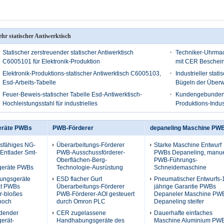
hr statischer Antiwerktisch
Statischer zerstreuender statischer Antiwerktisch
Techniker-Uhrmach
C6005101 für Elektronik-Produktion
mit CER Beschei
Elektronik-Produktions-statischer Antiwerktisch C6005103,
Industrieller stat
Esd-Arbeits-Tabelle
Bügeln der Über
Feuer-Beweis-statischer Tabelle Esd-Antiwerktisch-
Kundengebundener 
Hochleistungsstahl für industrielles
Produktions-Indus
eräte PWBs
PWB-Förderer
depaneling Maschine PW
gsfähiges NG-
Überarbeitungs-Förderer
Starke Maschine Entwurf
t-Entlader Smt-
PWB-Ausschussförderer-
PWBs Depaneling, manue
Oberflächen-Berg-
PWB-Führungs-
eräte PWBs
Technologie-Ausrüstung
Schneidemaschine
ngsgeräte
ESD flacher Gurt
Pneumatischer Entwurfs-
ät PWBs
Überarbeitungs-Förderer
jährige Garantie PWBs
r-bloßes
PWB-Förderer-AOI gesteuert
Depaneler Maschine PW
 hoch
durch Omron PLC
Depaneling steifer
adender
CER zugelassene
Dauerhafte einfaches
erät-
Handhabungsgeräte des
Maschine Aluminium PW