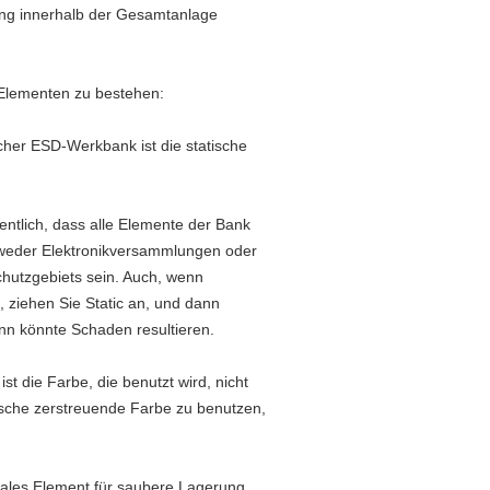
ung innerhalb der Gesamtanlage
Elementen zu bestehen:
cher ESD-Werkbank ist die statische
entlich, dass alle Elemente der Bank
ntweder Elektronikversammlungen oder
hutzgebiets sein. Auch, wenn
 ziehen Sie Static an, und dann
nn könnte Schaden resultieren.
ist die Farbe, die benutzt wird, nicht
tische zerstreuende Farbe zu benutzen,
grales Element für saubere Lagerung