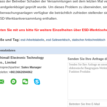
ass der Betreiber Schaden der Versammlungen seit dem letzten Mal ve
andgelenkbügel geprüft wurde. Um dieses Problem zu überwinden, si
berwachungsanlagen verfügbar die beträchtlich zufrieden stellender si
SD-Werkbankversammlung enthalten.
reten Sie mit uns bitte für weitere Einzelheiten über ESD-Werktisc
,
,
ße und Tag:
esd-Arbeitstabelle
esd-Safewerktisch
statischer Antischreibtisch
ntaktdaten
himall Electronic Technology
Senden Sie Ihre Anfrage d
o., Limited
nsprechpartner:
Sales Manager
elefon:
+8613662694062