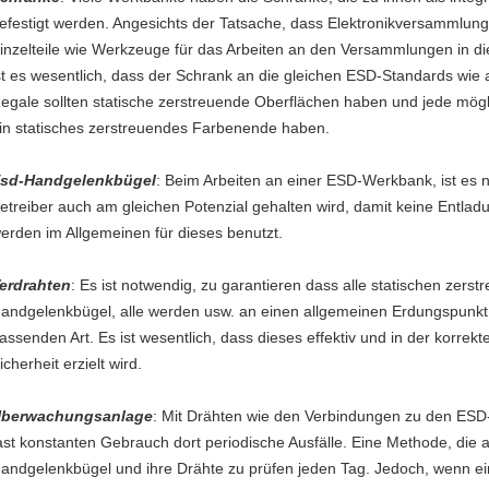
efestigt werden. Angesichts der Tatsache, dass Elektronikversammlun
inzelteile wie Werkzeuge für das Arbeiten an den Versammlungen in d
st es wesentlich, dass der Schrank an die gleichen ESD-Standards wie a
egale sollten statische zerstreuende Oberflächen haben und jede mögli
in statisches zerstreuendes Farbenende haben.
sd-Handgelenkbügel
: Beim Arbeiten an einer ESD-Werkbank, ist es 
etreiber auch am gleichen Potenzial gehalten wird, damit keine Entla
erden im Allgemeinen für dieses benutzt.
erdrahten
: Es ist notwendig, zu garantieren dass alle statischen zers
andgelenkbügel, alle werden usw. an einen allgemeinen Erdungspunkt 
assenden Art. Es ist wesentlich, dass dieses effektiv und in der korrek
icherheit erzielt wird.
berwachungsanlage
: Mit Drähten wie den Verbindungen zu den ESD-
ast konstanten Gebrauch dort periodische Ausfälle. Eine Methode, die
andgelenkbügel und ihre Drähte zu prüfen jeden Tag. Jedoch, wenn ein 