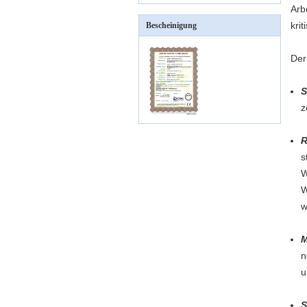
Arb
krit
Bescheinigung
Der
S
z
R
s
W
W
w
M
n
u
S