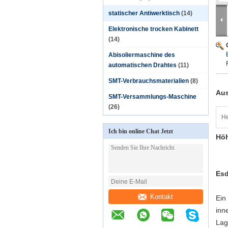
statischer Antiwerktisch
(14)
Elektronische trocken Kabinett
(14)
Abisoliermaschine des
automatischen Drahtes
(11)
SMT-Verbrauchsmaterialien
(8)
Aus
SMT-Versammlungs-Maschine
(26)
He
Ich bin online Chat Jetzt
Höh
Esd
Kontakt
Ein
inn
Lag