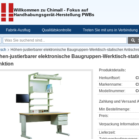
Willkommen zu Chimall - Fokus auf
Handhabungsgerät-Herstellung PWBs
Fabrik-Ausflug
Qualitätskontrolle
Treten Sie mit uns in Verbindung
isch
Höhen-justierbarer elektronische Baugruppen-Werktisch-statischer Antischre
en-justierbarer elektronische Baugruppen-Werktisch-statis
nktion
Produktdetails:
Herkunftsort:
C
Markenname:
C
Modellnummer:
C
Zahlung und Versand 
Min Bestellmenge:
Preis:
Verpackung Information
Lieferzeit: