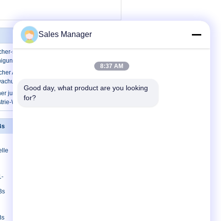
Sales Manager
er-statische Bank-Antihöhe justierbar
nigung
8:37 AM
ischer Antiwerktisch mit Handgelenk-
wachungsanlage-ESD
Good day, what product are you looking 
justierbarer statischer Antiwerktisch,
for?
trie-Werktisch
Bs
Treten Sie mit uns in Verbindung
Treten Sie mit uns in
lle
Verbindung
Fordern Sie ein Zitat
E-Mail
1-
Seitenverzeichnis
Bs
Mobile Seite
Bs