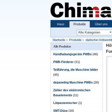
Haus
Produkte
Über uns
Startseite
Produkte
statischer Antiwerkt
Höh
Alle Produkte
Fu
Handhabungsgeräte PWBs
(46)
PWB-Förderer
(31)
Teilführung, die Maschine bildet
(45)
depaneling Maschine PWBs
(26)
Zähler des elektronischen
Bauelements
(11)
Lötpastemischer
(1)
SMT-Düse
(16)