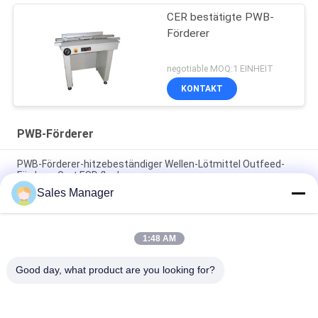
CER bestätigte PWB-
Förderer
negotiable MOQ:1 EINHEIT
KONTAKT
PWB-Förderer
PWB-Förderer-hitzebeständiger Wellen-Lötmittel Outfeed-
Förderer Gurt ESD flacher
Sales Manager
PLC steuern SMT-Gehweg 600mm PWB-Förderer-Handbuch
mit Front Fixed Rail
1:48 AM
Handhabungsgerät-Verbindungs-Förderer PLC-
Kontrollsystem 500mm PWB-Förderer SMTs
Good day, what product are you looking for?
Beliebte Kategorien
Alle