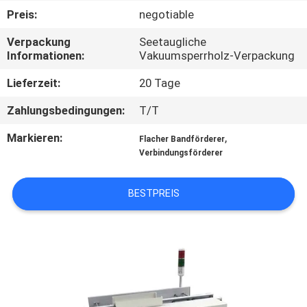
Preis:
negotiable
TRETEN
Verpackung
Seetaugliche
SIE
Informationen:
Vakuumsperrholz-Verpackung
MIT
Lieferzeit:
20 Tage
UNS
Zahlungsbedingungen:
T/T
IN
Markieren:
,
Flacher Bandförderer
VERBINDUNG
Verbindungsförderer
FORDERN
BESTPREIS
SIE EIN
ZITAT
SITEMAP