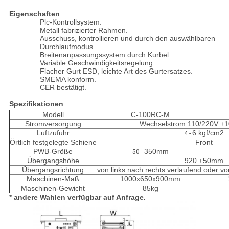
Eigenschaften
Plc-Kontrollsystem.
Metall fabrizierter Rahmen.
Ausschuss, kontrollieren und durch den auswählbaren
Durchlaufmodus.
Breitenanpassungssystem durch Kurbel.
Variable Geschwindigkeitsregelung.
Flacher Gurt ESD, leichte Art des Gurtersatzes.
SMEMA konform.
CER bestätigt.
Spezifikationen
Modell
C-100RC-M
Stromversorgung
Wechselstrom 110/220V ±1
Luftzufuhr
6 kgf/cm2
4 -
Örtlich festgelegte Schiene
Front
PWB-Größe
350mm
50 -
Übergangshöhe
920 ±50mm
Übergangsrichtung
von links nach rechts verlaufend oder vo
Maschinen-Maß
1000x650x900mm
Maschinen-Gewicht
85kg
* andere Wahlen verfügbar auf Anfrage.