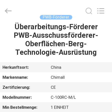
Electronic
Technology
Co.,
Limited.
All
PWB-Förderer
Rights
Reserved.
Überarbeitungs-Förderer
HAUS
PWB-Ausschussförderer-
PRODUKTE
Oberflächen-Berg-
Technologie-Ausrüstung
ÜBER
UNS
Herkunftsort:
China
Markenname:
Chimall
FABRIK-
Zertifizierung:
CE
AUSFLUG
Modellnummer:
C-100RC-M/L
QUALITÄTSKONTROLLE
Min Bestellmenge:
1 EINHEIT