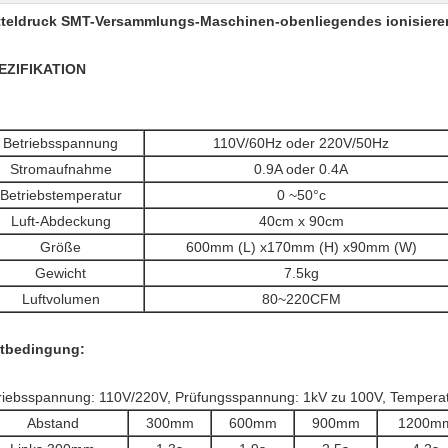
tteldruck SMT-Versammlungs-Maschinen-obenliegendes ionisiere
EZIFIKATION
Betriebsspannung
110V/60Hz oder 220V/50Hz
Stromaufnahme
0.9A oder 0.4A
Betriebstemperatur
0 ~50°c
Luft-Abdeckung
40cm x 90cm
Größe
600mm (L) x170mm (H) x90mm (W)
Gewicht
7.5kg
Luftvolumen
80~220CFM
tbedingung:
riebsspannung: 110V/220V, Prüfungsspannung: 1kV zu 100V, Temperat
Abstand
300mm
600mm
900mm
1200m