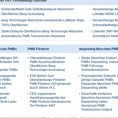
hr SMT-Versammlungs-Maschine
Kohlenstoffstahl-halb Selbstbandspule-Maschinen-
Versammlungs-Mas
Oberflächen-Berg-Ausrüstung
Lötmittel 800W 
berg-Technologie-Maschinen-ionisierende Luftdüse 40psi
Versammlungs-Ma
70Psi Oberflächen
Schraubbefestig
Steife Entwurfs-Oberflächen-Berg-Technologie-Maschine
Lötender SMT-Ve
pneumatische PWB-Trennzeichen-Maschine
Schreibtisch-blei
eräte PWBs
PWB-Förderer
depaneling Maschine PW
gsfähiges NG-
Überarbeitungs-Förderer
Starke Maschine Entwurf
t-Entlader Smt-
PWB-Ausschussförderer-
PWBs Depaneling, manue
Oberflächen-Berg-
PWB-Führungs-
eräte PWBs
Technologie-Ausrüstung
Schneidemaschine
ngsgeräte
ESD flacher Gurt
Pneumatischer Entwurfs-
ät PWBs
Überarbeitungs-Förderer
jährige Garantie PWBs
r-bloßes
PWB-Förderer-AOI gesteuert
Depaneler Maschine PW
 hoch
durch Omron PLC
Depaneling steifer
adender
CER zugelassene
Dauerhafte einfaches
erät-
Handhabungsgeräte des
Maschine Aluminium PW
Brett-Lader
PWB-Förderer-teleskopische
Depaneling halten
Tor-Förderer-AMT
Aluminium-PWB-
Trennzeichen instand