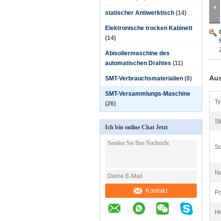
statischer Antiwerktisch
(14)
Elektronische trocken Kabinett
(14)
Abisoliermaschine des
automatischen Drahtes
(11)
Aus
SMT-Verbrauchsmaterialien
(8)
SMT-Versammlungs-Maschine
Ty
(26)
St
Ich bin online Chat Jetzt
Sc
Ne
Kontakt
Po
He