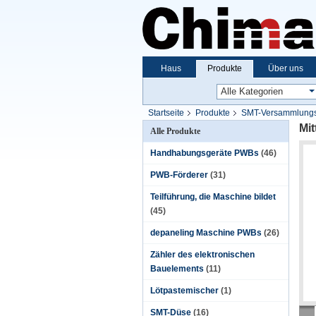
Haus
Produkte
Über uns
Startseite
Produkte
SMT-Versammlung
Mi
Alle Produkte
Handhabungsgeräte PWBs
(46)
PWB-Förderer
(31)
Teilführung, die Maschine bildet
(45)
depaneling Maschine PWBs
(26)
Zähler des elektronischen
Bauelements
(11)
Lötpastemischer
(1)
SMT-Düse
(16)