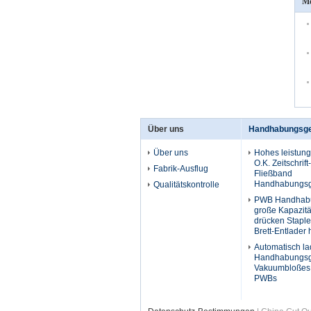
Me
Über uns
Handhabungsg
Über uns
Hohes leistun
O.K. Zeitschrif
Fabrik-Ausflug
Fließband
Handhabungsg
Qualitätskontrolle
PWB Handhabu
große Kapazit
drücken Staple
Brett-Entlader
Automatisch l
Handhabungsg
Vakuumbloßes 
PWBs