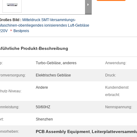
Großes Bild :
Mitteldruck SMT-Versammlungs-
Maschinen-obenliegendes ionisierendes Luft-Gebläse
220V
Bestpreis
führliche Produkt-Beschreibung
p:
Turbo-Gebläse, anderes
Anwendung:
romversorgung:
Elektrisches Gebläse
Druck:
Andere
Kundendienst
hutz-Niveau:
erbracht:
nnleistung:
50/60HZ
Nennspannung:
rt:
Shenzhen
PCB Assembly Equipment
Leiterplatteversamm
rvorheben:
,