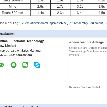
Links 300mm
1.3s
1.9s
2.5s
4.2s
Mitte
2.8s
1.7s
3.2s
3.5s
Recht 300mm
1.4s
2.3s
3.4s
4.5s
,
,
ße und Tag:
Leiterplatteversammlungsmaschine
PCB Assembly Equipment
S
ntaktdaten
himall Electronic Technology
Senden Sie Ihre Anfrage d
o., Limited
nsprechpartner:
Sales Manager
elefon:
+8613662694062