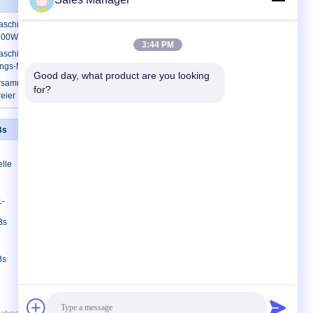
chinen-Oberflächenberg-bleifreies
1200W 2000W SMT
3:44 PM
schinen-automatische
ungs-Maschine 4 Äxte PWBs SMT
Good day, what product are you looking 
rsammlungs-Maschine SMT-
for?
freier Rückflut-Ofen AC220V 50Hz
Bs
Treten Sie mit uns in Verbindung
Treten Sie mit uns in
lle
Verbindung
Fordern Sie ein Zitat
E-Mail
1-
Seitenverzeichnis
Bs
Mobile Seite
Bs