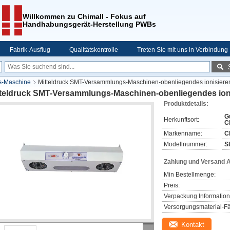
Willkommen zu Chimall - Fokus auf
Handhabungsgerät-Herstellung PWBs
Fabrik-Ausflug
Qualitätskontrolle
Treten Sie mit uns in Verbindung
s-Maschine
Mitteldruck SMT-Versammlungs-Maschinen-obenliegendes ionisiere
tteldruck SMT-Versammlungs-Maschinen-obenliegendes ion
Produktdetails:
G
Herkunftsort:
C
Markenname:
C
Modellnummer:
S
Zahlung und Versand 
Min Bestellmenge:
Preis:
Verpackung Information
Versorgungsmaterial-Fä
Kontakt