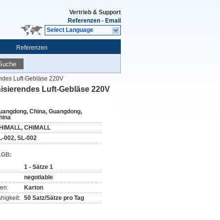
Vertrieb & Support
Referenzen
-
Email
Select Language
Referenzen
Suche
ndes Luft-Gebläse 220V
isierendes Luft-Gebläse 220V
uangdong, China, Guangdong,
hina
HIMALL, CHIMALL
L-002, SL-002
AGB:
1 - Sätze 1
negotiable
en:
Karton
higkeit:
50 Satz/Sätze pro Tag