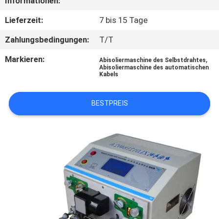
Informationen:
TRETEN
Lieferzeit:
7 bis 15 Tage
SIE
Zahlungsbedingungen:
T/T
MIT
Markieren:
,
Abisoliermaschine des Selbstdrahtes
UNS
Abisoliermaschine des automatischen
Kabels
IN
VERBINDUNG
BESTPREIS
FORDERN
SIE EIN
ZITAT
SITEMAP