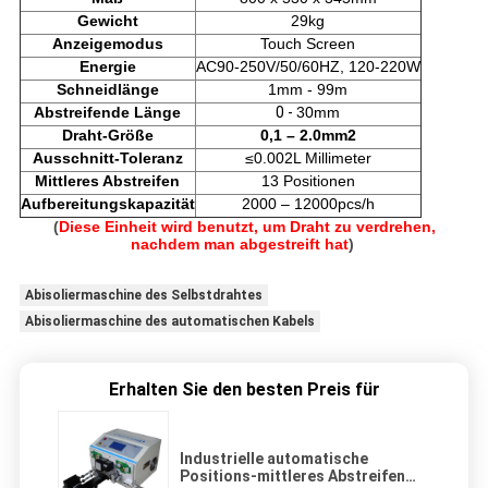
Gewicht
29kg
Anzeigemodus
Touch Screen
Energie
AC90-250V/50/60HZ, 120-220W
Schneidlänge
1mm - 99m
Abstreifende Länge
0 -
30mm
Draht-Größe
0,1 – 2.0mm2
Ausschnitt-Toleranz
≤0.002L Millimeter
Mittleres Abstreifen
13 Positionen
Aufbereitungskapazität
2000 – 12000pcs/h
(
Diese Einheit wird benutzt, um Draht zu verdrehen,
nachdem man abgestreift hat
)
Abisoliermaschine des Selbstdrahtes
Abisoliermaschine des automatischen Kabels
Erhalten Sie den besten Preis für
Industrielle automatische
Positions-mittleres Abstreifen