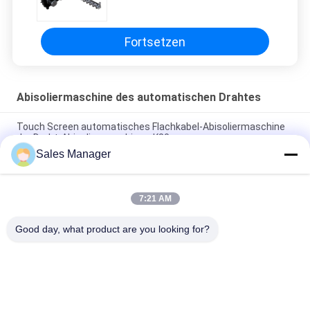
der Kupferdraht-
Abisoliermaschinen-13
Fortsetzen
Abisoliermaschine des automatischen Drahtes
Touch Screen automatisches Flachkabel-Abisoliermaschine
der Draht-Abisoliermaschinen-K80
Sales Manager
Automatischer Abisoliermaschinen-Draht des Draht-K88, der
Maschine abstreift und verdreht
7:21 AM
Doppelter automatischer Draht-Abisoliermaschine mit Noten-
Bildschirmanzeige-Anzeigemodus
Good day, what product are you looking for?
Beliebte Kategorien
Alle
Handhabungsgeräte 
PWB-Förderer