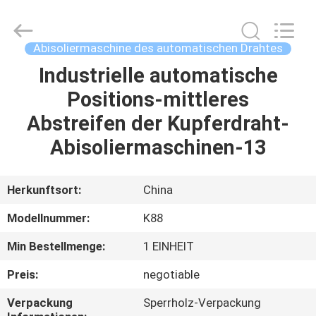
Electronic
Technology
Co.,
Limited.
All
Abisoliermaschine des automatischen Drahtes
Rights
Reserved.
Industrielle automatische
HAUS
Positions-mittleres
PRODUKTE
Abstreifen der Kupferdraht-
Abisoliermaschinen-13
ÜBER
UNS
Herkunftsort:
China
Modellnummer:
K88
FABRIK-
Min Bestellmenge:
1 EINHEIT
AUSFLUG
Preis:
negotiable
QUALITÄTSKONTROLLE
Verpackung
Sperrholz-Verpackung