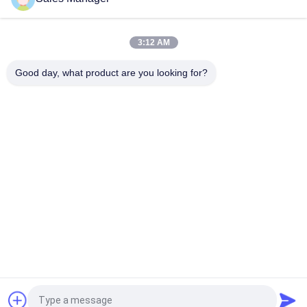
Versammlungs-Maschinen-Oberflächenberg-bleifreies
Lötmittel 800W 1200W 2000W SMT
3:12 AM
berg-Technologie-Maschinen-ionisierende Luftdüse 40psi
70Psi Oberflächen
Good day, what product are you looking for?
Beliebte Kategorien
Alle
Handhabungsgeräte 
PWB-Förderer
PWBs
Teilführung, Die 
Depaneling 
Maschine Bildet
Maschine PWBs
Zähler Des 
Lötpastemischer
Elektronischen 
Bauelements
Statischer 
SMT-Düse
Antiwerktisch
Fordern Sie ein Angebot