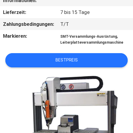
Informationen:
TRETEN
Lieferzeit:
7 bis 15 Tage
SIE
Zahlungsbedingungen:
T/T
MIT
Markieren:
,
SMT-Versammlungs-Ausrüstung
UNS
Leiterplatteversammlungsmaschine
IN
BESTPREIS
VERBINDUNG
FORDERN
SIE EIN
ZITAT
SITEMAP