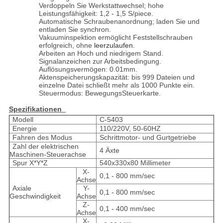
Verdoppeln Sie Werkstattwechsel; hohe
Leistungsfähigkeit: 1,2 - 1,5 S/piece.
Automatische Schraubenanordnung; laden Sie und
entladen Sie synchron.
Vakuuminspektion ermöglicht Feststellschrauben
erfolgreich, ohne
leerzulaufen.
Arbeiten an Hoch und niedrigem Stand.
Signalanzeichen zur Arbeitsbedingung.
Auflösungsvermögen: 0.01mm.
Aktenspeicherungskapazität: bis 999 Dateien und
einzelne Datei schließt mehr als 1000 Punkte ein.
Steuermodus: BewegungsSteuerkarte.
Spezifikationen
Modell
C-5403
Energie
110/220V, 50-60HZ
Fahren des Modus
Schrittmotor- und Gurtgetriebe
Zahl der elektrischen
4 Äxte
Maschinen-Steuerachse
Spur X*Y*Z
540x330x80 Millimeter
X-
0,1 - 800 mm/sec
Achse
Axiale
Y-
0,1 - 800 mm/sec
Geschwindigkeit
Achse
Z-
0,1 - 400 mm/sec
Achse
X-