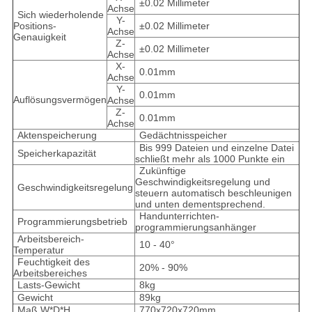
±0.02 Millimeter
Achse
Sich wiederholende
Y-
Positions-
±0.02 Millimeter
Achse
Genauigkeit
Z-
±0.02 Millimeter
Achse
X-
0.01mm
Achse
Y-
0.01mm
Auflösungsvermögen
Achse
Z-
0.01mm
Achse
Aktenspeicherung
Gedächtnisspeicher
Bis 999 Dateien und einzelne Datei
Speicherkapazität
schließt mehr als 1000 Punkte ein
Zukünftige
Geschwindigkeitsregelung und
Geschwindigkeitsregelung
steuern automatisch beschleunigen
und unten dementsprechend.
Handunterrichten-
Programmierungsbetrieb
programmierungsanhänger
Arbeitsbereich-
10 - 40°
Temperatur
Feuchtigkeit des
20% - 90%
Arbeitsbereiches
Lasts-Gewicht
8kg
Gewicht
89kg
Maß W*D*H
770x720x720mm