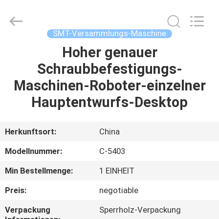
Electronic
Technology
Co.,
Limited.
All
SMT-Versammlungs-Maschine
Rights
Reserved.
Hoher genauer
HAUS
Schraubbefestigungs-
PRODUKTE
Maschinen-Roboter-einzelner
Hauptentwurfs-Desktop
ÜBER
UNS
Herkunftsort:
China
Modellnummer:
C-5403
FABRIK-
Min Bestellmenge:
1 EINHEIT
AUSFLUG
Preis:
negotiable
QUALITÄTSKONTROLLE
Verpackung
Sperrholz-Verpackung