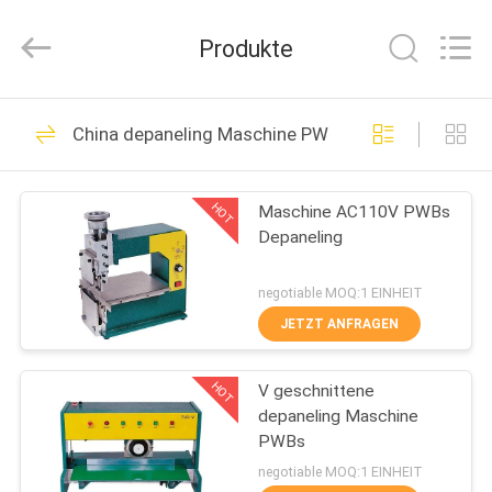
Electronic
Technology
Co.,
Produkte
Limited.
All
Rights
Reserved.
HAUS
49
China depaneling Maschine PWBs
Handhabungsgeräte
PRODUKTE
PWBs
HOT
Maschine AC110V PWBs
Depaneling
ÜBER
UNS
negotiable MOQ:1 EINHEIT
JETZT ANFRAGEN
34
FABRIK-
HOT
V geschnittene
AUSFLUG
PWB-Förderer
depaneling Maschine
PWBs
QUALITÄTSKONTROLLE
negotiable MOQ:1 EINHEIT