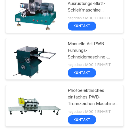
Ausrüstungs-Blatt-
Schleifmaschine
16
Wolframstahl-PWBs
negotiable MOQ:1 EINHEIT
Depaneling funktionieren
KONTAKT
SMT-Düse
Manuelle Art PWB-
Führungs-
Schneidemaschine-
starker Entwurf
negotiable MOQ:1 EINHEIT
Maschine PWBs
KONTAKT
14
Depaneling
statischer
Photoelektrisches
einfaches PWB-
Antiwerktisch
Trennzeichen Maschine
Prüfer PWBs Depaneling
negotiable MOQ:1 EINHEIT
halten instand
KONTAKT