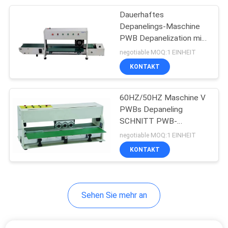
Dauerhaftes
14
Depanelings-Maschine
Elektronische
PWB Depanelization mit
photoelektrischem
negotiable MOQ:1 EINHEIT
trocken Kabinett
Prüfer
KONTAKT
60HZ/50HZ Maschine V
PWBs Depaneling
SCHNITT PWB-
11
Trennzeichen-
negotiable MOQ:1 EINHEIT
Abisoliermaschine
Maschinen-1-jährige
KONTAKT
Garantie
des automatischen
Drahtes
Sehen Sie mehr an