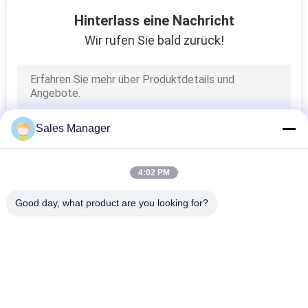
8
Hinterlass eine Nachricht
SMT-
Wir rufen Sie bald zurück!
Verbrauchsmaterialien
Sales Manager
26
4:02 PM
SMT-
Good day, what product are you looking for?
Versammlungs-
Beliebte Kategorien
Alle
Maschine
Handhabungsgeräte 
PWB-Förderer
PWBs