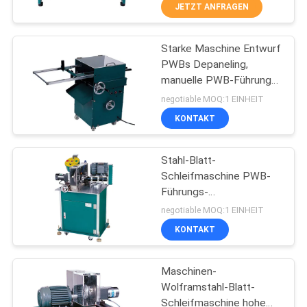
JETZT ANFRAGEN
TRETEN
Starke Maschine Entwurf
SIE
47
PWBs Depaneling,
MIT
manuelle PWB-Führungs-
Teilführung, die
UNS
Schneidemaschine
negotiable MOQ:1 EINHEIT
Maschine bildet
IN
KONTAKT
VERBINDUNG
Stahl-Blatt-
Schleifmaschine PWB-
FORDERN
Führungs-
28
Schneidemaschine
SIE EIN
negotiable MOQ:1 EINHEIT
120kg C 312 Wolfram
depaneling
KONTAKT
ZITAT
Maschine PWBs
Maschinen-
SITEMAP
Wolframstahl-Blatt-
Schleifmaschine hohe