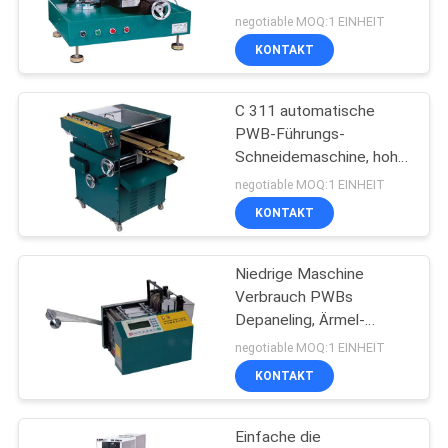
Präzision PWBs
PRIVACY
negotiable MOQ:1 EINHEIT
Depaneling
KONTAKT
POLICY
11
Zähler des
C 311 automatische
PWB-Führungs-
elektronischen
Schneidemaschine, hohe
Präzision PWB-
Bauelements
negotiable MOQ:1 EINHEIT
Führungs-Schneider
KONTAKT
Niedrige Maschine
1
Verbrauch PWBs
Depaneling, Ärmel-
Lötpastemischer
Schneidemaschine C 313
negotiable MOQ:1 EINHEIT
KONTAKT
Einfache die