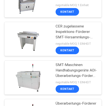
Förderer Gurt ESD
PRIVACY
negotiable MOQ:1 Einheit
flacher
KONTAKT
POLICY
CER zugelassene
Inspektions-Förderer
SMT-Versammlungs-
Maschine PWB-
negotiable MOQ:1 EINHEIT
Förderer-1000mm SMT
KONTAKT
SMT-Maschinen
Handhabungsgeräte AOI-
Überarbeitungs-Förderer
PWBs für PWB-
negotiable MOQ:1 EINHEIT
Versammlung
KONTAKT
Überarbeitungs-Förderer