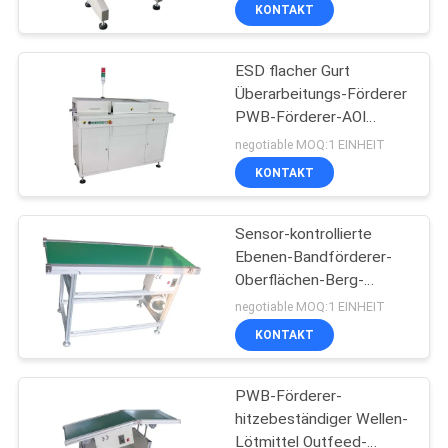
KONTAKT
TRETEN
ESD flacher Gurt
SIE
Überarbeitungs-Förderer
MIT
PWB-Förderer-AOI
UNS
gesteuert durch Omron
negotiable MOQ:1 EINHEIT
PLC
IN
KONTAKT
VERBINDUNG
Sensor-kontrollierte
Ebenen-Bandförderer-
FORDERN
Oberflächen-Berg-
Technologie-Ausrüstung
SIE EIN
negotiable MOQ:1 EINHEIT
KONTAKT
ZITAT
PWB-Förderer-
SITEMAP
hitzebeständiger Wellen-
Lötmittel Outfeed-