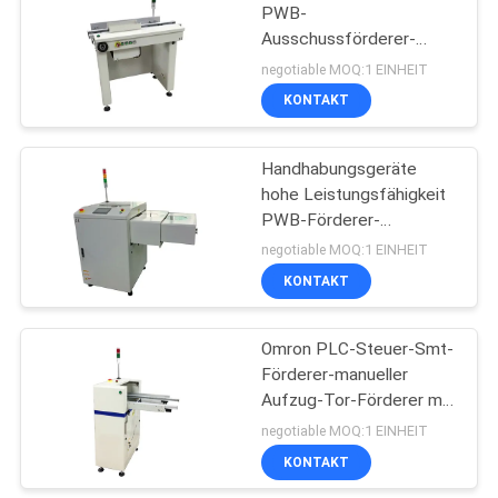
PWB-
Ausschussförderer-
Oberflächen-Berg-
negotiable MOQ:1 EINHEIT
Technologie-Ausrüstung
KONTAKT
Handhabungsgeräte
hohe Leistungsfähigkeit
PWB-Förderer-
teleskopischer Tor-
negotiable MOQ:1 EINHEIT
Förderer PWBs
KONTAKT
Omron PLC-Steuer-Smt-
Förderer-manueller
Aufzug-Tor-Förderer mit
vorderer örtlich
negotiable MOQ:1 EINHEIT
festgelegter Schiene
KONTAKT