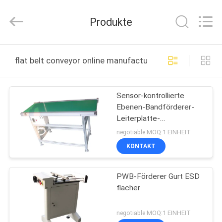
Electronic
Technology
Co.,
Produkte
Limited.
All
Rights
Reserved.
HAUS
flat belt conveyor online manufacture
PRODUKTE
Sensor-kontrollierte
Ebenen-Bandförderer-
ÜBER
Leiterplatte-
UNS
Handhabungsgeräte
negotiable MOQ:1 EINHEIT
KONTAKT
FABRIK-
PWB-Förderer Gurt ESD
AUSFLUG
flacher
QUALITÄTSKONTROLLE
negotiable MOQ:1 EINHEIT