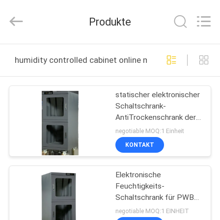
Electronic
Technology
Co.,
Produkte
Limited.
All
Rights
Reserved.
HAUS
humidity controlled cabinet online manufacture
PRODUKTE
statischer elektronischer
Schaltschrank-
ÜBER
AntiTrockenschrank der
UNS
Luftfeuchteregelungs-
negotiable MOQ:1 Einheit
165L für Elektronik
KONTAKT
FABRIK-
Elektronische
AUSFLUG
Feuchtigkeits-
Schaltschrank für PWB-
QUALITÄTSKONTROLLE
Brett SMD, das
negotiable MOQ:1 EINHEIT