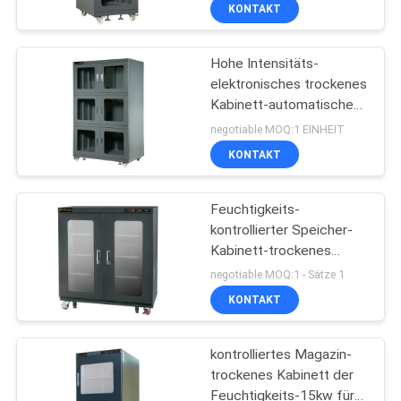
Materialien speichert
KONTAKT
TRETEN
Hohe Intensitäts-
SIE
elektronisches trockenes
MIT
Kabinett-automatisches
UNS
niedrige Feuchtigkeits-
negotiable MOQ:1 EINHEIT
Speicher-Kabinett
IN
KONTAKT
VERBINDUNG
Feuchtigkeits-
kontrollierter Speicher-
FORDERN
Kabinett-trockenes
Kabinett mit
SIE EIN
negotiable MOQ:1 - Sätze 1
Epoxidkratzer-
KONTAKT
ZITAT
beständiger Farbe
kontrolliertes Magazin-
SITEMAP
trockenes Kabinett der
Feuchtigkeits-15kw für