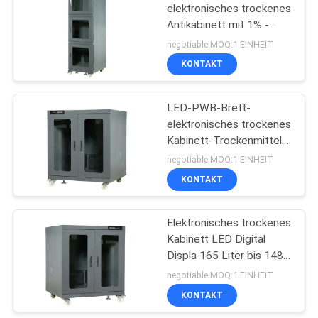
elektronisches trockenes
Antikabinett mit 1% -
10% Feuchtebereich
negotiable MOQ:1 EINHEIT
relativer Feuchtigkeit
KONTAKT
LED-PWB-Brett-
elektronisches trockenes
Kabinett-Trockenmittel-
Kabinett-einfache
negotiable MOQ:1 EINHEIT
Operation
KONTAKT
Elektronisches trockenes
Kabinett LED Digital
Displa 165 Liter bis 1482
Liter Kapazitäts-
negotiable MOQ:1 EINHEIT
KONTAKT