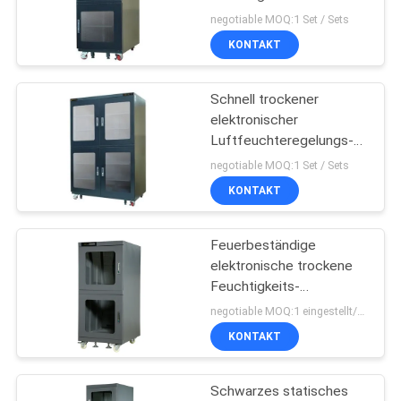
elektronische
PRIVACY
negotiable MOQ:1 Set / Sets
Bauelemente
KONTAKT
POLICY
Schnell trockener
elektronischer
Luftfeuchteregelungs-
Schaltschrank für
negotiable MOQ:1 Set / Sets
Industrie ESD-
KONTAKT
Beschichtung
Feuerbeständige
elektronische trockene
Feuchtigkeits-
kontrolliertes Magazin
negotiable MOQ:1 eingestellt/Sätze
des Kabinett-15kw
KONTAKT
Schwarzes statisches