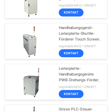
drücken Stapler-bloßes
PRIVACY
negotiable MOQ:1 EINHEIT
Brett-Entlader hoch
KONTAKT
POLICY
Handhabungsgerät-
Leiterplatte-Shuttle-
Förderer Touch Screen
PWBs
negotiable MOQ:1 EINHEIT
KONTAKT
Leiterplatte-
Handhabungsgeräte
PWB-Drehungs-Förderer
90º rechts herum
negotiable MOQ:1 EINHEIT
KONTAKT
Omron PLC-Steuer-