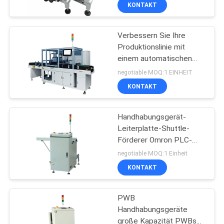
für eine glatte L-R- oder
KONTAKT
R-L-Flussrichtung
TRETEN
Verbessern Sie Ihre
SIE
Produktionslinie mit
MIT
einem automatischen
UNS
PCB-Ladegerät
negotiable MOQ:1 EINHEIT
IN
KONTAKT
VERBINDUNG
Handhabungsgerät-
Leiterplatte-Shuttle-
FORDERN
Förderer Omron PLC-
PWBs
SIE EIN
negotiable MOQ:1 Einheit
KONTAKT
ZITAT
PWB
SITEMAP
Handhabungsgeräte
große Kapazität PWBs