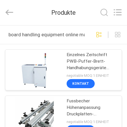
Electronic
Technology
Co.,
Produkte
Limited.
All
Rights
Reserved.
HAUS
board handling equipment online manufacture
PRODUKTE
Einzelnes Zeitschrift
PWB-Puffer-Brett-
ÜBER
Handhabungsgeräte
UNS
gesteuert durch Omron
negotiable MOQ:1 EINHEIT
PLC
KONTAKT
FABRIK-
Fussbecher
AUSFLUG
Höhenanpassung
Druckplatten-
QUALITÄTSKONTROLLE
Behandhabungsanlage
negotiable MOQ:1 EINHEIT